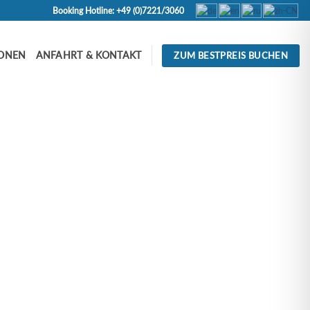
Booking Hotline: +49 (0)7221/3060
IONEN
ANFAHRT & KONTAKT
ZUM BESTPREIS BUCHEN